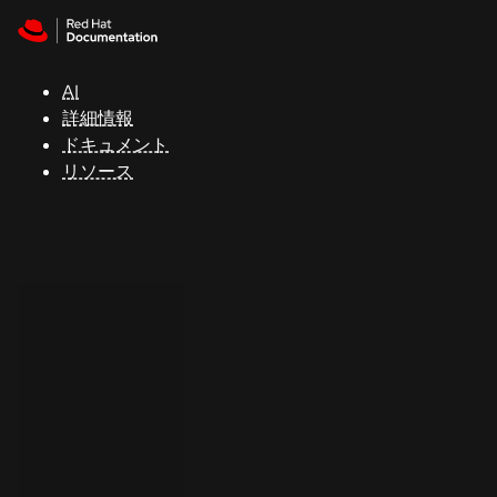
Skip to navigation
Skip to content
サ
ポ
ー
AI
ト
詳細情報
ドキュメント
リソース
コ
ン
ソ
ー
ル
開
発
者
ト
ラ