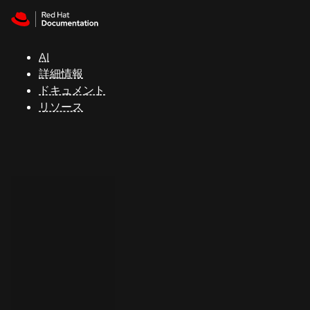
Skip to navigation
Skip to content
サ
ポ
ー
AI
ト
詳細情報
ドキュメント
リソース
コ
ン
ソ
ー
ル
開
発
者
ト
ラ