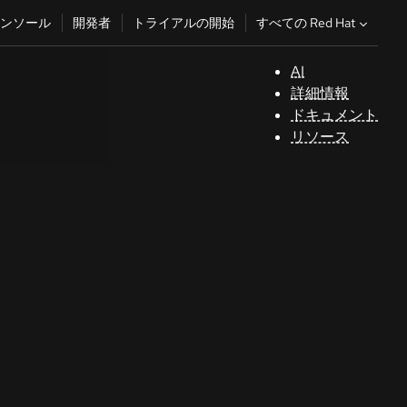
すべての Red Hat
ンソール
開発者
トライアルの開始
AI
サ
詳細情報
ポ
ドキュメント
ー
リソース
ト
コ
ン
ソ
ー
ル
開
発
者