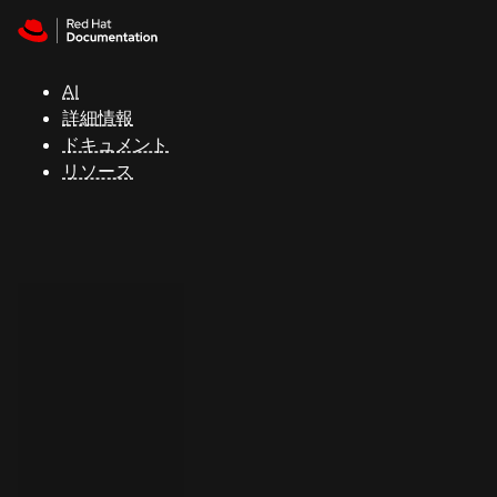
Skip to navigation
Skip to content
サ
ポ
ー
AI
ト
詳細情報
ドキュメント
リソース
コ
ン
ソ
ー
ル
開
発
者
ト
ラ