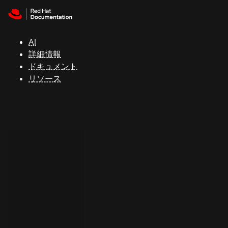
Skip to navigation
Skip to content
サ
ポ
ー
AI
ト
詳細情報
ドキュメント
リソース
コ
ン
ソ
ー
ル
開
発
者
ト
ラ