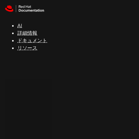
Skip to navigation
Skip to content
サ
ポ
ー
AI
ト
詳細情報
ドキュメント
リソース
コ
ン
ソ
ー
ル
開
発
者
ト
ラ