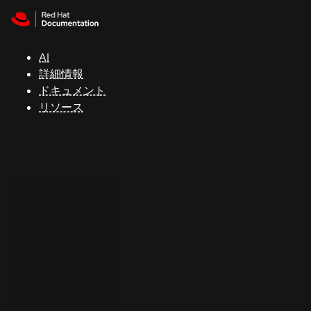
Skip to navigation
Skip to content
サ
ポ
ー
AI
ト
詳細情報
ドキュメント
リソース
コ
ン
ソ
ー
ル
開
発
者
ト
ラ