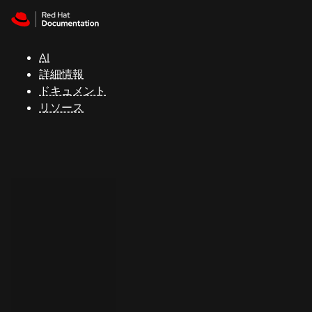
Skip to navigation
Skip to content
サ
ポ
ー
AI
ト
詳細情報
ドキュメント
リソース
コ
ン
ソ
ー
ル
開
発
者
ト
ラ