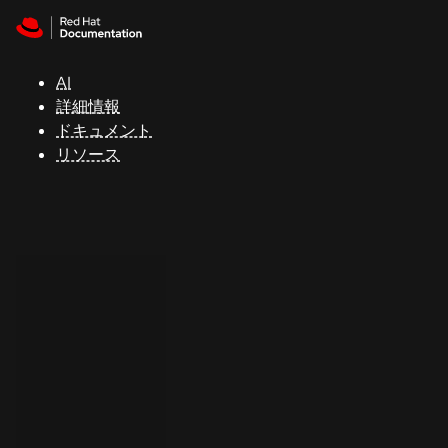
Skip to navigation
Skip to content
サ
ポ
ー
AI
ト
詳細情報
ドキュメント
リソース
コ
ン
ソ
ー
ル
開
発
者
ト
ラ