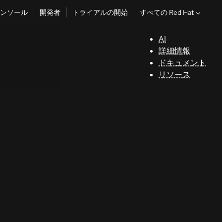
すべての Red Hat
ンソール
開発者
トライアルの開始
AI
サ
詳細情報
ポ
ドキュメント
ー
リソース
ト
コ
ン
ソ
ー
ル
開
発
者