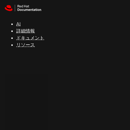
Skip to navigation
Skip to content
サ
ポ
ー
AI
ト
詳細情報
ドキュメント
リソース
コ
ン
ソ
ー
ル
開
発
者
ト
ラ