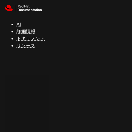
Skip to navigation
Skip to content
サ
ポ
ー
AI
ト
詳細情報
ドキュメント
リソース
コ
ン
ソ
ー
ル
開
発
者
ト
ラ