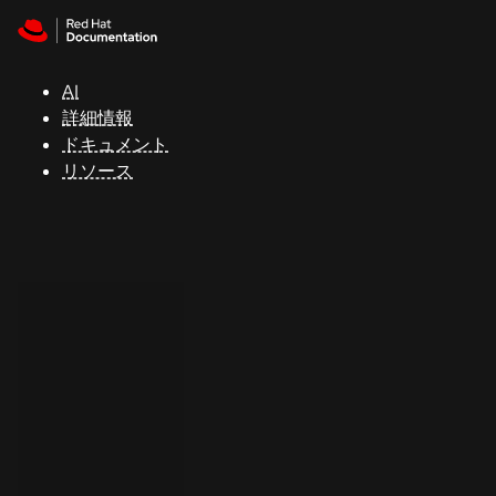
Skip to navigation
Skip to content
サ
ポ
ー
AI
ト
詳細情報
ドキュメント
リソース
コ
ン
ソ
ー
ル
開
発
者
ト
ラ