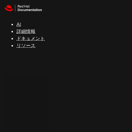
Skip to navigation
Skip to content
サ
ポ
ー
AI
ト
詳細情報
ドキュメント
リソース
コ
ン
ソ
ー
ル
開
発
者
ト
ラ