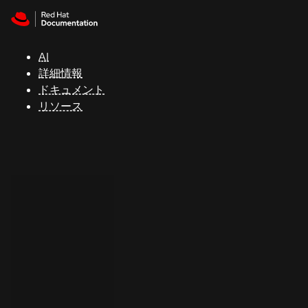
Skip to navigation
Skip to content
サ
ポ
ー
AI
ト
詳細情報
ドキュメント
リソース
コ
ン
ソ
ー
ル
開
発
者
ト
ラ