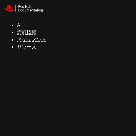
Skip to navigation
Skip to content
サ
ポ
ー
AI
ト
詳細情報
ドキュメント
リソース
コ
ン
ソ
ー
ル
開
発
者
ト
ラ