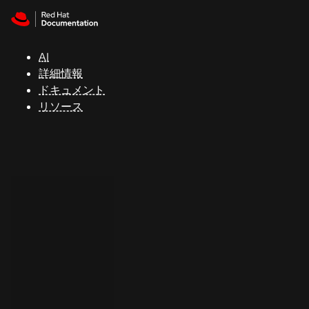
Skip to navigation
Skip to content
サ
ポ
ー
AI
ト
詳細情報
ドキュメント
リソース
コ
ン
ソ
ー
ル
開
発
者
ト
ラ