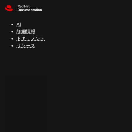
Skip to navigation
Skip to content
サ
ポ
ー
AI
ト
詳細情報
ドキュメント
リソース
コ
ン
ソ
ー
ル
開
発
者
ト
ラ