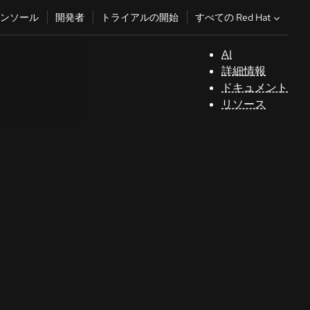
すべての Red Hat
ンソール
開発者
トライアルの開始
AI
サ
詳細情報
ポ
ドキュメント
ー
リソース
ト
コ
ン
ソ
ー
ル
開
発
者