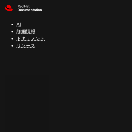
Skip to navigation
Skip to content
サ
ポ
ー
AI
ト
詳細情報
ドキュメント
リソース
コ
ン
ソ
ー
ル
開
発
者
ト
ラ