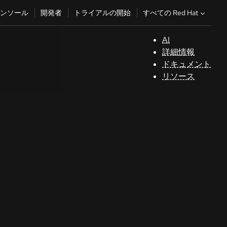
すべての Red Hat
ンソール
開発者
トライアルの開始
AI
サ
詳細情報
ポ
ドキュメント
ー
リソース
ト
コ
ン
ソ
ー
ル
開
発
者