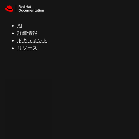
Skip to navigation
Skip to content
サ
ポ
ー
AI
ト
詳細情報
ドキュメント
リソース
コ
ン
ソ
ー
ル
開
発
者
ト
ラ