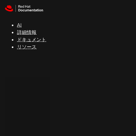
Skip to navigation
Skip to content
サ
ポ
ー
AI
ト
詳細情報
ドキュメント
リソース
コ
ン
ソ
ー
ル
開
発
者
ト
ラ