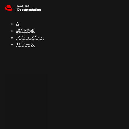
Skip to navigation
Skip to content
サ
ポ
ー
AI
ト
詳細情報
ドキュメント
リソース
コ
ン
ソ
ー
ル
開
発
者
ト
ラ