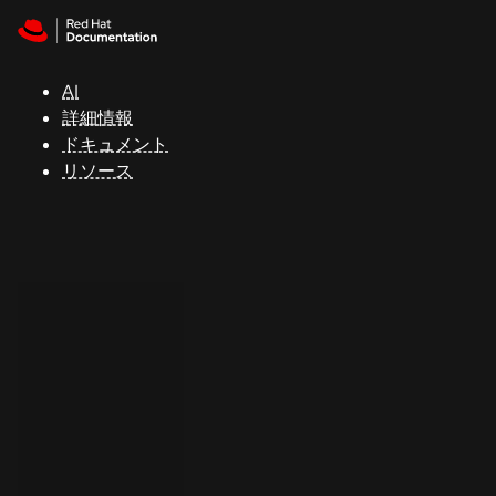
Skip to navigation
Skip to content
サ
ポ
ー
AI
ト
詳細情報
ドキュメント
リソース
コ
ン
ソ
ー
ル
開
発
者
ト
ラ