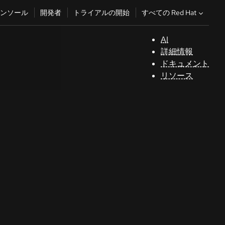
すべての Red Hat
ンソール
開発者
トライアルの開始
AI
サ
詳細情報
ポ
ドキュメント
ー
リソース
ト
コ
ン
ソ
ー
ル
開
発
者