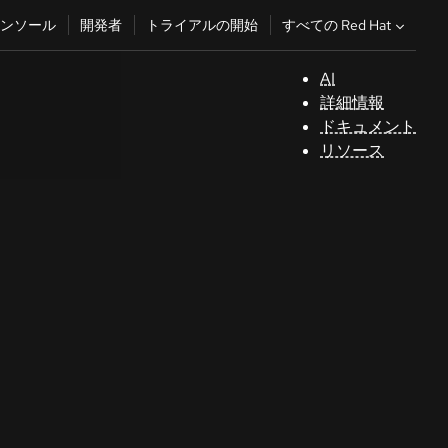
すべての Red Hat
ンソール
開発者
トライアルの開始
AI
サ
詳細情報
ポ
ドキュメント
ー
リソース
ト
コ
ン
ソ
ー
ル
開
発
者