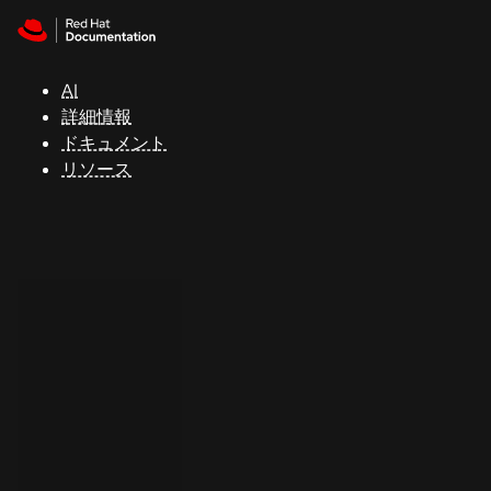
Skip to navigation
Skip to content
サ
ポ
ー
AI
ト
詳細情報
ドキュメント
リソース
コ
ン
ソ
ー
ル
開
発
者
ト
ラ