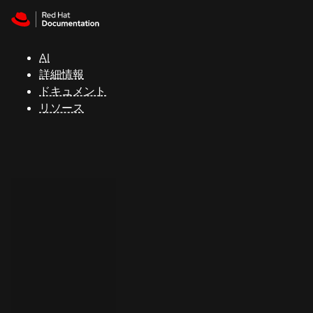
Skip to navigation
Skip to content
サ
ポ
ー
AI
ト
詳細情報
ドキュメント
リソース
コ
ン
ソ
ー
ル
開
発
者
ト
ラ