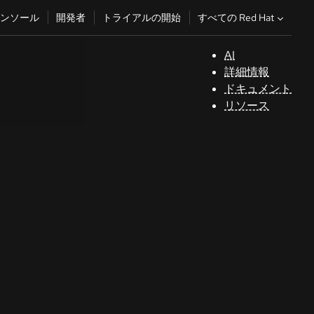
すべての Red Hat
ンソール
開発者
トライアルの開始
AI
サ
詳細情報
ポ
ドキュメント
ー
リソース
ト
コ
ン
ソ
ー
ル
開
発
者