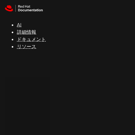
Skip to navigation
Skip to content
サ
ポ
ー
AI
ト
詳細情報
ドキュメント
リソース
コ
ン
ソ
ー
ル
開
発
者
ト
ラ