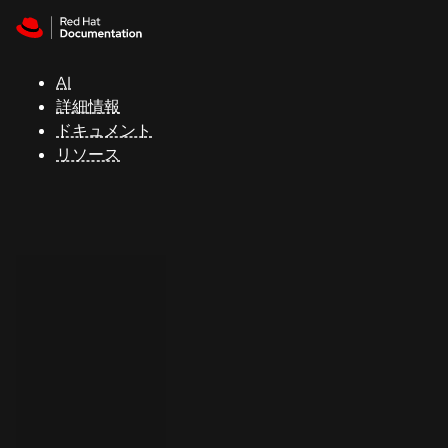
Skip to navigation
Skip to content
サ
ポ
ー
AI
ト
詳細情報
ドキュメント
リソース
コ
ン
ソ
ー
ル
開
発
者
ト
ラ