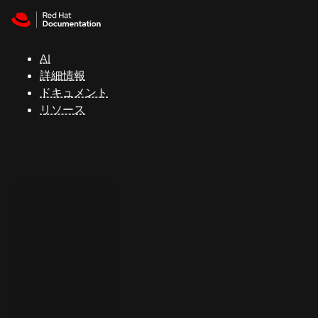
Skip to navigation
Skip to content
サ
ポ
ー
AI
ト
詳細情報
ドキュメント
リソース
コ
ン
ソ
ー
ル
開
発
者
ト
ラ