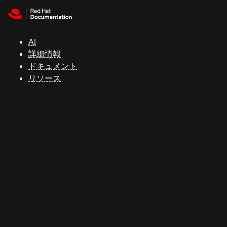
Skip to navigation
Skip to content
サ
ポ
ー
AI
ト
詳細情報
ドキュメント
リソース
コ
ン
ソ
ー
ル
開
発
者
ト
ラ