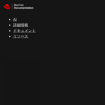
Skip to navigation
Skip to content
サ
ポ
ー
AI
ト
詳細情報
ドキュメント
リソース
コ
ン
ソ
ー
ル
開
発
者
ト
ラ