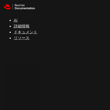
Skip to navigation
Skip to content
サ
ポ
ー
AI
ト
詳細情報
ドキュメント
リソース
コ
ン
ソ
ー
ル
開
発
者
ト
ラ