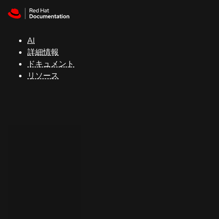
Skip to navigation
Skip to content
サ
ポ
ー
AI
ト
詳細情報
ドキュメント
リソース
コ
ン
ソ
ー
ル
開
発
者
ト
ラ