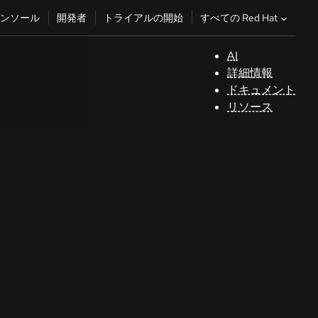
すべての Red Hat
ンソール
開発者
トライアルの開始
AI
サ
詳細情報
ポ
ドキュメント
ー
リソース
ト
コ
ン
ソ
ー
ル
開
発
者