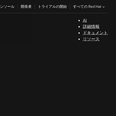
すべての Red Hat
ンソール
開発者
トライアルの開始
AI
サ
詳細情報
ポ
ドキュメント
ー
リソース
ト
コ
ン
ソ
ー
ル
開
発
者