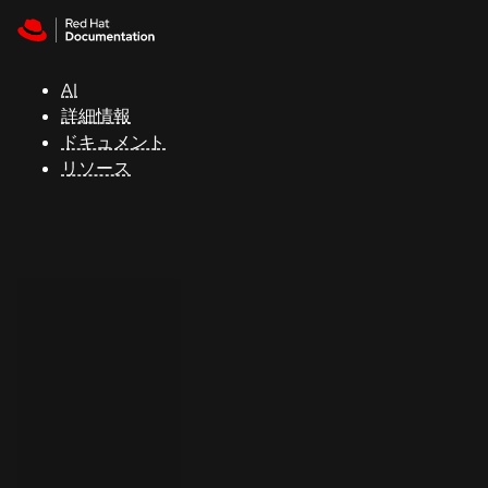
Skip to navigation
Skip to content
サ
ポ
ー
AI
ト
詳細情報
ドキュメント
リソース
コ
ン
ソ
ー
ル
開
発
者
ト
ラ