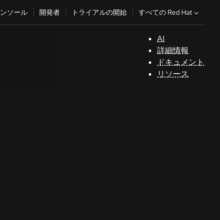
すべての Red Hat
ンソール
開発者
トライアルの開始
AI
サ
詳細情報
ポ
ドキュメント
ー
リソース
ト
コ
ン
ソ
ー
ル
開
発
者