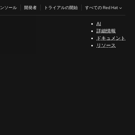
すべての Red Hat
ンソール
開発者
トライアルの開始
AI
サ
詳細情報
ポ
ドキュメント
ー
リソース
ト
コ
ン
ソ
ー
ル
開
発
者