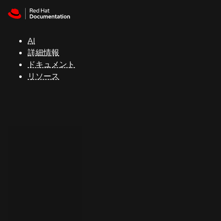
Skip to navigation
Skip to content
サ
ポ
ー
AI
ト
詳細情報
ドキュメント
リソース
コ
ン
ソ
ー
ル
開
発
者
ト
ラ