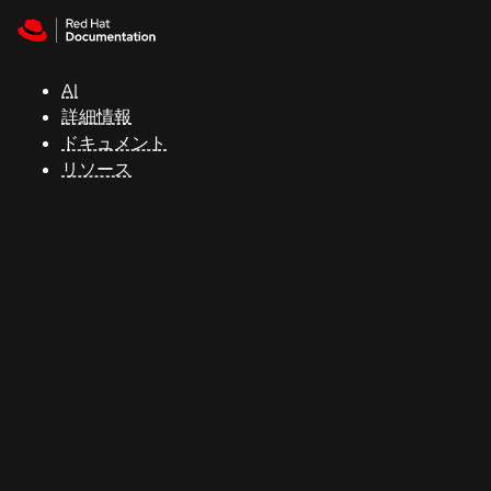
Skip to navigation
Skip to content
サ
ポ
ー
AI
ト
詳細情報
ドキュメント
リソース
コ
ン
ソ
ー
ル
開
発
者
ト
ラ