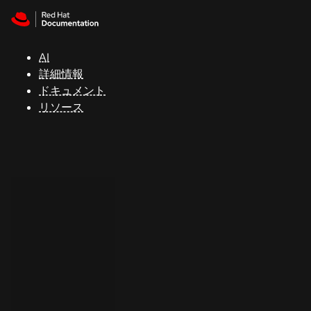
Skip to navigation
Skip to content
サ
ポ
ー
AI
ト
詳細情報
ドキュメント
リソース
コ
ン
ソ
ー
ル
開
発
者
ト
ラ