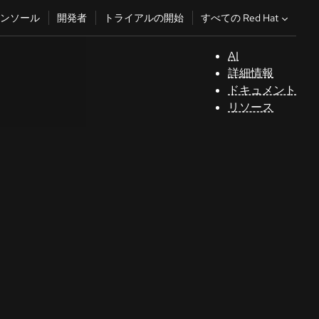
すべての Red Hat
ンソール
開発者
トライアルの開始
AI
サ
詳細情報
ポ
ドキュメント
ー
リソース
ト
コ
ン
ソ
ー
ル
開
発
者