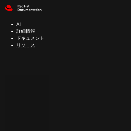
Skip to navigation
Skip to content
サ
ポ
ー
AI
ト
詳細情報
ドキュメント
リソース
コ
ン
ソ
ー
ル
開
発
者
ト
ラ