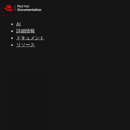
Skip to navigation
Skip to content
サ
ポ
ー
AI
ト
詳細情報
ドキュメント
リソース
コ
ン
ソ
ー
ル
開
発
者
ト
ラ