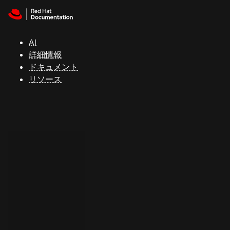
Skip to navigation
Skip to content
サ
ポ
ー
AI
ト
詳細情報
ドキュメント
リソース
コ
ン
ソ
ー
ル
開
発
者
ト
ラ