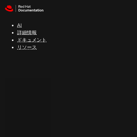
Skip to navigation
Skip to content
サ
ポ
ー
AI
ト
詳細情報
ドキュメント
リソース
コ
ン
ソ
ー
ル
開
発
者
ト
ラ